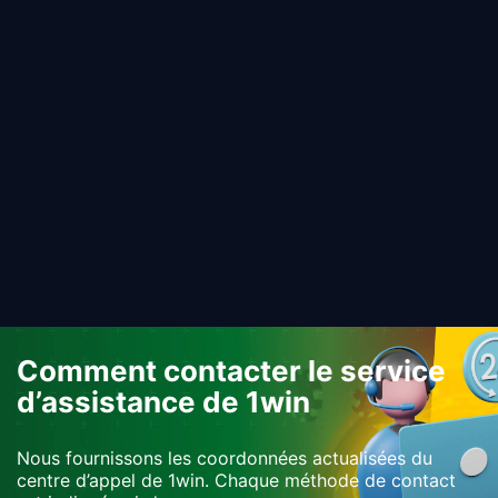
Inscription
Bonus de bienvenue 500%
Comment contacter le service
d’assistance de 1win
Nous fournissons les coordonnées actualisées du
centre d’appel de 1win. Chaque méthode de contact