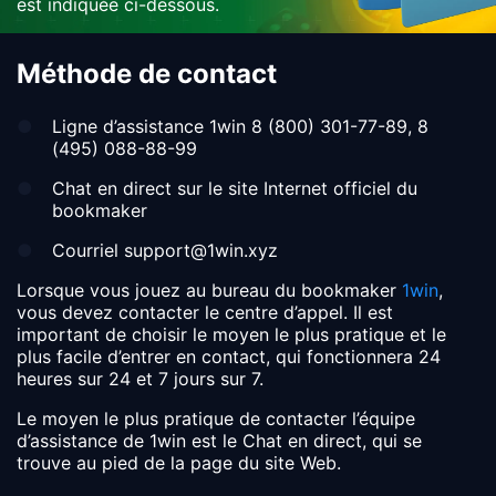
est indiquée ci-dessous.
Méthode de contact
Ligne d’assistance 1win 8 (800) 301-77-89, 8
(495) 088-88-99
Chat en direct sur le site Internet officiel du
bookmaker
Courriel
support@1win.xyz
Lorsque vous jouez au bureau du bookmaker
1win
,
vous devez contacter le centre d’appel. Il est
important de choisir le moyen le plus pratique et le
plus facile d’entrer en contact, qui fonctionnera 24
heures sur 24 et 7 jours sur 7.
Le moyen le plus pratique de contacter l’équipe
d’assistance de 1win est le Chat en direct, qui se
trouve au pied de la page du site Web.